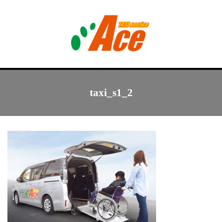
Menu
トップ
taxi_s1_2
エース介護タクシー
デイサービス
西里の家
遊人倶楽部
会社概要･採用情報