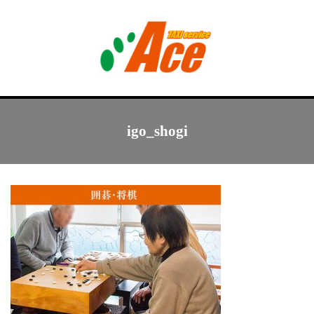
Menu
トップ
igo_shogi
エース介護タクシー
デイサービス
西里の家
遊人倶楽部
会社概要･採用情報