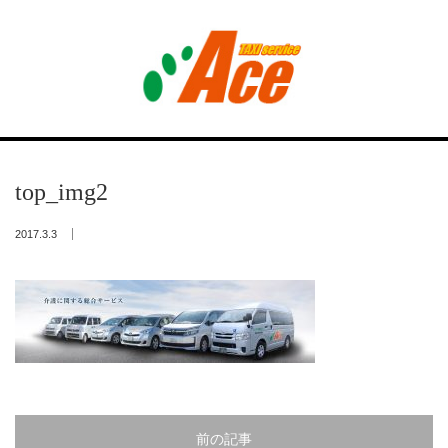
Menu
トップ
top_img2
エース介護タクシー
2017.3.3
デイサービス
西里の家
遊人倶楽部
会社概要･採用情報
前の記事